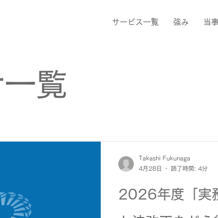
サービス一覧
強み
当
せ一覧
Takashi Fukunaga
4月28日
読了時間: 4分
2026年度「