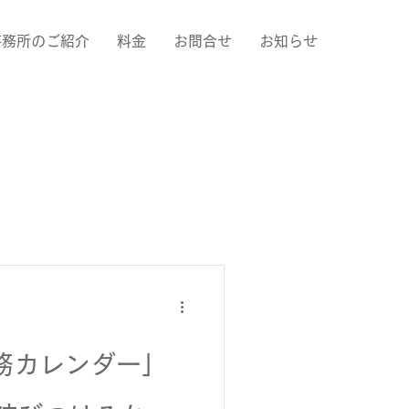
事務所のご紹介
料金
お問合せ
お知らせ
実務カレンダー」