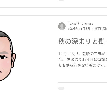
んの人が集まり、大変活気に
宅から片道およそ5kmを歩
くと少し汗ばむくらいの陽
く、金木犀の香りがほのかに
歩くうちに、気分も高まり
Takashi Fukunaga
2025年11月3日
読了時間:
疲労感とともに「一杯やり
と湧いてきました。 車では
秋の深まりと働
る、そんな期待感もこの日の
着すると、すでに多くの人
酒蔵BARやおつまみ販売が
11月に入り、朝晩の空気が
ちこちから聞こえてきました
た。 季節の変わり目は体調
日限定酒をはじめ、純米吟
ちも落ち着かないものです。
個性を持っています。 記念
しさと寒暖差が重なり、心
定酒。 口に含むと、ほどよ
節と言われています。 最近
てきた体にすっと染み渡りま
葉を耳にすることもあります
自律神経がその都度バラン
しまうのだそうです。 仕事
くと知らず知らずのうちに
す。 11月は年末に向けて