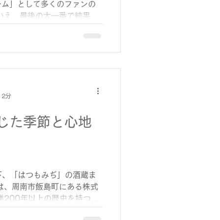
ーム」として多くのファンの
 このルールは、働く人の休
いえ、最後の大一番で結果を
する
癖の積み上げが必要だと感じ
た。 まず、攻守ともに成果
がきちんと数字を残した点で
手は本塁打・打点の両部門で
定感をもたらしました。 ま
手は連続無失点の記録を更新
 2分
感を与えました。 こうした
チームとしての強さを示した
じた季節と心地
しかし、勝負どころでは計算
かない場面も見られました。
において打線のつながりが途
導権を握られた試合が、結果
に変わらなかった原因と言え
下、「はつもみぢ」の酒蔵ま
りを経験として蓄えるフェー
は、周南市飯島町にある株式
に向けて私たちファンが期待
業200年以上の歴史を持つ老
＋ベテランの支え」
な町並みに、この日はたくさ