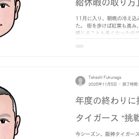
給休暇の取り方
11月に入り、朝晩の冷え込
た。 街を歩けば紅葉も進み
感じることも多くなったので
時期になると、年末に向け
か」を意識する方も増えてき
取得に関して、労務管理の
いと思います。 年次有給休
基準法第39条で定められた
月以上、全労働日の8割以
Takashi Fukunaga
2025年11月5日
読了時間:
なくとも10日の有休が付与
に応じて付与日数が増えてい
年度の終わりに
れる仕組みです。 この制度
めに一定の休暇を保障する
しても適切な取得を促すこ
タイガース “挑
2019年の法改正により、
導入されました。 対象は年
今シーズン、阪神タイガー
労働者で、会社は年5日分