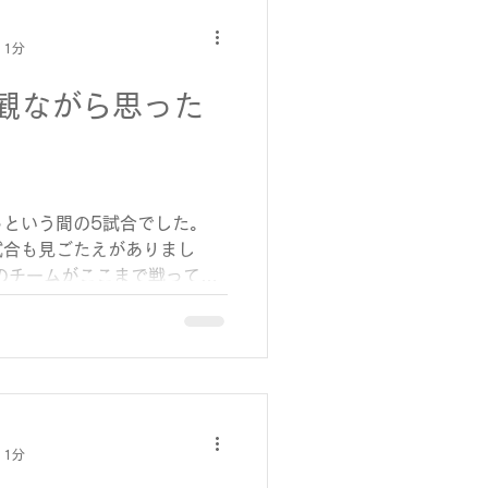
張りすぎないこと」も大切で
たず、適度に立ち止まること
 1分
早いですが、1年を振り返る
観ながら思った
ません。 「あの時は大変だ
と思える瞬間を積み重ねて、
のですね。
っという間の5試合でした。
試合も見ごたえがありまし
のチームがここまで戦ってい
がいっぱいになるような時間
いつものように晩酌をしなが
つつ、ゆっくり試合の流れを
小さくうなずき、惜しい場面
酒のペースも試合の展開に合
遅くなったりしました。 相
 1分
らがあと一歩だったことも、
議と悔しさばかりではなく