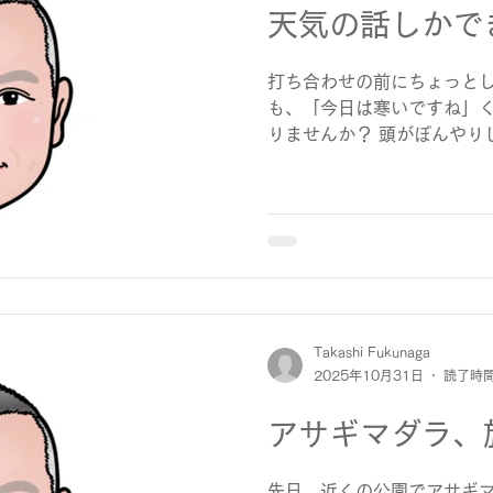
天気の話しかで
て、「このチームを応援で
リーズでした。 試合が終わ
みながら、「また来年も応
打ち合わせの前にちょっと
た。 そんな気持ちになれた
も、「今日は寒いですね」
番の余韻かもしれません。
りませんか？ 頭がぼんやり
言えない。でも、そんな日
します。 天気の話って、あ
も話せる共通言語」みたいな
手の調子を感じ取ったり、
葉のウォーミングアップみ
だから最近は、「天気の話し
いなと思うようになりました
なくても、小さな一言の中
Takashi Fukunaga
流れている気がします。 「
2025年10月31日
読了時間
がら、その一言に少し笑顔
会話がやわらかくなる。 そ
アサギマダラ、
ません。
先日、近くの公園でアサギマ