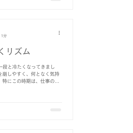
包まれていました。 私は自
いて会場へ向かいました。 歩
気で、道中の風景も秋らし
漂ってきます。 ゆっくりと
、到着したころには心地よい
 1分
たいな」という気持ちが自然
なく徒歩だからこそ楽しめ
くリズム
醍醐味のひとつでした。 到
で賑わっており、会場内では
行われ、楽しげな笑い声があ
一段と冷たくなってきまし
。 まずは、酒蔵BARへ。 当
を崩しやすく、何となく気持
醸などが並び、それぞれ違う
 特にこの時期は、仕事の忙
すべき最初の一杯は当日の限
も体も疲れがたまりやすい季
い甘味と旨みが広がり、歩い
では「寒暖差疲労」という言
す。.
。 気温の変化が激しいと、
スを取ろうとして働きすぎて
でも同じで、環境の変化が続
疲労がたまることがありま
仕事が加速し始める時期でもあ