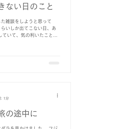
きない日のこと
きてよかったな」と思えるシ
り、グラスの残りをひと口飲
援しよう」と自然に思いまし
した雑談をしようと思って
こと自体が、この5試合の一
くらいしか出てこない日、あ
していて、気の利いたことが
こそ不思議と印象に残ったり
りきたりに見えて、 「誰とで
ところがありますよね。 相
自分の緊張をほぐしたり、言
たいな役割をしてくれます。
か出てこない日」も 悪くな
。 無理に盛り上げようとし
に、ちゃんとその日の空気が
今日は寒いですね」と言いな
: 1分
を添えるだけで、なんとなく
れだけで、十分なのかもしれ
旅の途中に
ダラを見かけました。 フジ