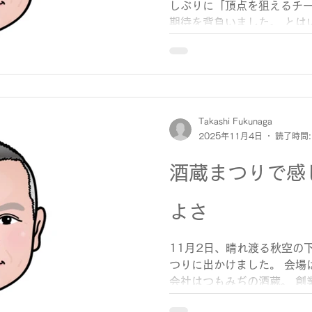
しぶりに「頂点を狙えるチ
取得させる義務があります。
期待を背負いました。 とは
む権利を実効性あるものに
出すには、もうひとつ勝ち
させるシーズンでもありまし
が目立ったのは、主軸選手
す。 たとえば、佐藤輝明選
リーグ上位に立ち、打線に安
た、リリーフの石井大智投
Takashi Fukunaga
2025年11月4日
読了時間:
し、接戦時の投手起用に安心
個々の活躍が、結果として
酒蔵まつりで感
ことは間違いありません。 
された勝利数にあと一歩届
シリーズ・ポストシーズン
よさ
切れた時間帯や、継投で主
的に「あと少し」が勝ち星
11月2日、晴れ渡る秋空の
そうです。 今季はこのあた
つりに出かけました。 会場
ズとも考えられます。 来季
会社はつもみぢの酒蔵。 創
したいのは、「若手の台頭
舗で、普段はほどよく静か