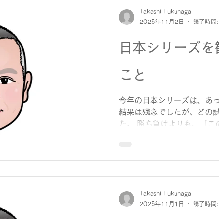
りますが、だからこそ「頑
Takashi Fukunaga
す。 休むことに罪悪感を持
2025年11月2日
読了時間:
も働くリズムの一部です。 カレンダーを見れば、あと2
か月で今年も終わり。 少し
日本シリーズを
準備を始めてもいいかもしれ
ったけど、乗り越えたな」
こと
穏やかな年末を迎えたいも
今年の日本シリーズは、あ
結果は残念でしたが、どの
た。 勝ち負けよりも、「こ
る」という事実だけで、胸
でした。 試合のある夜は、
ら観ました。 グラスを傾け
追う。 いいプレーが出れば
では思わず声が出たり。 お
わせて、自然と速くなったり
Takashi Fukunaga
2025年11月1日
読了時間:
手が強かったことも、こち
どちらも事実。 でも、不思