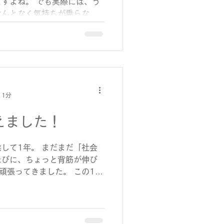
すよね。 でも実際には、う
なんとなく気持ちが乗らない
そんな日は、無理に頑張らな
上を整えたり、散歩に出てみ
やりしたり。 「何もしない
けで、頭の中が少しだけ整理
不思議なもので、そういう時
ーマンスが良かったりしま
 1分
ょっと止まって深呼吸した方
ことも。 「休むこと」や
えました！
怠けているように見えて、実
す。 そう思えるようになっ
少し楽になった気がします。
して1年。 まだまだ「社会
ないな、と思ったら、それも
たびに、ちょっと背筋が伸び
な日は、“ゆっくり始める
頑張ってきました。 この1年
日から、自然に動けるはずで
「どうやってお客様に知って
わる言葉になるか」、そん