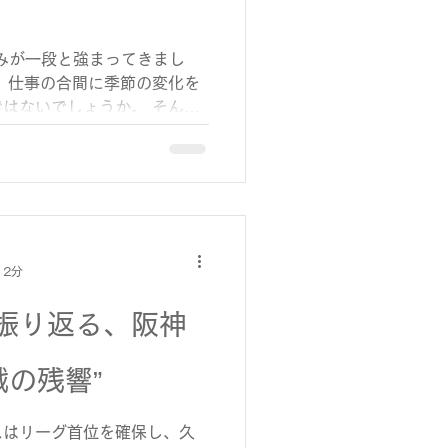
」
みが一段と強まってきまし
、仕事の合間に季節の変化を
はないでしょうか。 そんな
て「有給休暇をどう消化する
ます。 今回は、有給休暇の
観点から改めて整理してみた
暇（以下「有休」）は、労働
労働者の権利です。 勤続6か
上出勤している労働者には、少
 2分
されます。 その後、勤続年数
き、最長で20日まで付与さ
振り返る、阪神
は「心身のリフレッシュのた
」ことが目的であり、企業と
とが求められています。
戦の残響”
「年5日の有休取得義務化」が
10日以上の有休が付与される
スはリーグ首位を確保し、久
について、時季を指定してでも