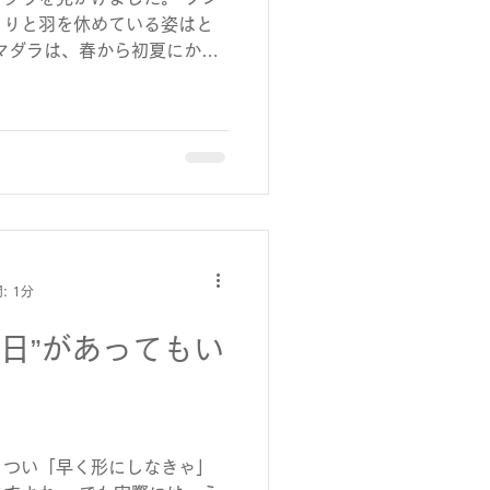
くりと羽を休めている姿はと
マダラは、春から初夏にかけ
渡るチョウです。 長いとき
000キロ以上を飛ぶこともあ
 小さな体で、季節の風を読
続けていくーーその姿には、
感じます。 私自身も、社会
から、日々「働く」というこ
た。 新しい環境へ踏み出す
、少し立ち止まって次の一歩
き方に正解はなく、それぞれ
: 1分
るのだと感じます。 アサギ
羽を休めるように、働く人た
日”があってもい
る場所や時間を持てるよう、
いーーそんな思いをあらため
した。
、つい「早く形にしなきゃ」