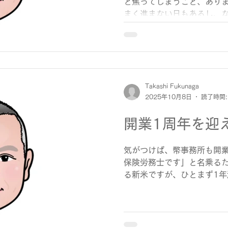
と焦ってしまうこと、ありま
まく進まない日もあるし、
日だってあると思います。 
いようにしています。 机の
たり、コーヒーをいれてぼん
時間」をちゃんと過ごすだ
されていく感じがします。 
間を取ると、翌日のパフォ
Takashi Fukunaga
2025年10月8日
読了時間:
す。 焦って動くよりも、ち
が、結局は近道だったという
開業1周年を迎
「立ち止まること」って、 
はちゃんと意味があるはずで
てから、毎日の過ごし方が
気がつけば、幣事務所も開業
今日はちょっとやる気が出
保険労務士です」と名乗る
きっと大事なサイン。 そん
る新米ですが、ひとまず1年
日”にすればいい。 また明
を振り返ると、実務よりも
す。
もらうか」「どうすれば伝
な"見えないところの...