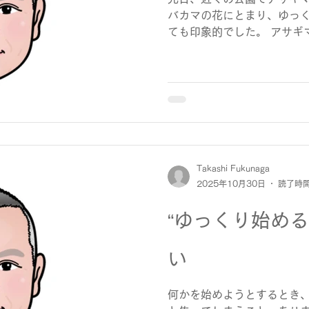
バカマの花にとまり、ゆっ
ても印象的でした。 アサギ
て日本の北へ、秋には南へと
には、日本から台湾まで2,
ると言われているそうです。
みながら、自分の力で旅を
どこか人生にも通じるものを
保険労務士として独立して
とに向き合う機会が増えまし
人、仕事の形を模索する人
Takashi Fukunaga
を考える人ーー働き方や生
2025年10月30日
読了時間
の歩みの中に大切な意味があ
マダラが一輪の花を頼りに
“ゆっくり始める
ちが安心して力を取り戻せ
そのお手伝いをしていきた
い
て抱かせてくれた出会いで
何かを始めようとするとき