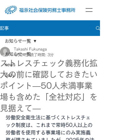
記事
お知らせ一覧
Takashi Fukunaga
お知らせ一覧
4月24日
読了時間: 3分
ストレスチェック義務化拡
news
大の前に確認しておきたい
daily
ポイント―50人未満事業
場も含めた「全社対応」を
見据えて―
労働安全衛生法に基づくストレスチェ
ック制度は、これまで常時50人以上の
労働者を使用する事業場にのみ実施義