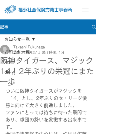
記事
お知らせ一覧
Takashi Fukunaga
お知らせ一覧
2025年8月27日
読了時間: 1分
阪神タイガース、マジック
news
14！2年ぶりの栄冠にまた
daily
一歩
ついに阪神タイガースがマジックを
「14」とし、2年ぶりのセ・リーグ優
勝に向けて大きく前進しました。
ファンにとっては待ちに待った瞬間で
あり、球団の勢いを象徴する出来事で
す。