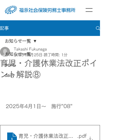
記事
お知らせ一覧
Takashi Fukunaga
お知らせ一覧
2025年6月25日
読了時間: 1分
育児・介護休業法改正ポイ
news
ント解説⑧
daily
2025年4月1日～　施行"08"
育児・介護休業法改正ポイント解説08
.pdf