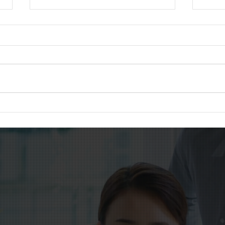
在留外国人が初めて400万人
最低
を突破。日本社会は新たな時
域間
代へ