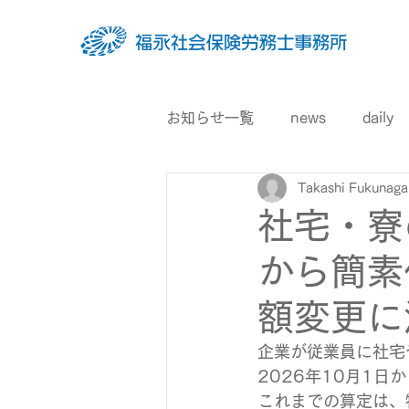
お知らせ一覧
news
daily
Takashi Fukunaga
社宅・寮
から簡素
額変更に
企業が従業員に社宅
2026年10月1日
これまでの算定は、