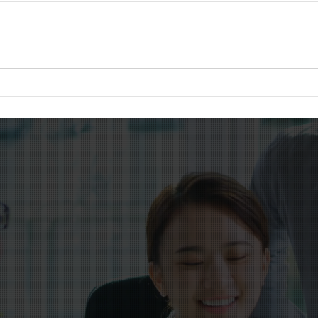
冬の
ビュッフェランチと鳴滝、湖
を1周ウォーキングで締めた
日