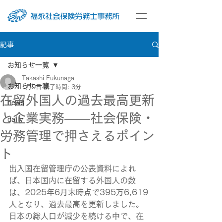
記事
お知らせ一覧
Takashi Fukunaga
お知らせ一覧
1月9日
読了時間: 3分
在留外国人の過去最高更新
news
と企業実務――社会保険・
daily
労務管理で押さえるポイン
ト
出入国在留管理庁の公表資料によれ
ば、日本国内に在留する外国人の数
は、2025年6月末時点で395万6,619
人となり、過去最高を更新しました。
日本の総人口が減少を続ける中で、在