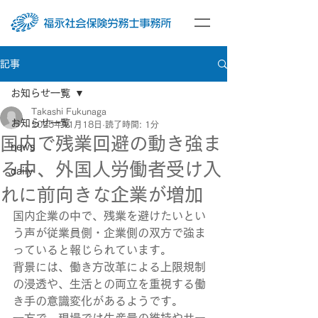
記事
お知らせ一覧
Takashi Fukunaga
お知らせ一覧
2025年11月18日
読了時間: 1分
国内で残業回避の動き強ま
news
る中、外国人労働者受け入
daily
れに前向きな企業が増加
国内企業の中で、残業を避けたいとい
う声が従業員側・企業側の双方で強ま
っていると報じられています。
背景には、働き方改革による上限規制
の浸透や、生活との両立を重視する働
き手の意識変化があるようです。