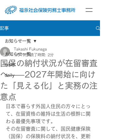
記事
お知らせ一覧
Takashi Fukunaga
お知らせ一覧
1月19日
読了時間: 2分
国保の納付状況が在留審査
news
へ――2027年開始に向け
daily
た「見える化」と実務の注
意点
日本で暮らす外国人住民の方々にとっ
て、在留資格の維持は生活の根幹に関
わる最優先事項です。
その在留審査に関して、国民健康保険
（国保）の保険料の納付状況を、更新