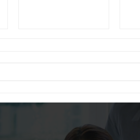
社会福祉施設の退職手当制度
在留
を見直しへ。持続可能な制度
を突
づくりが課題に
代へ