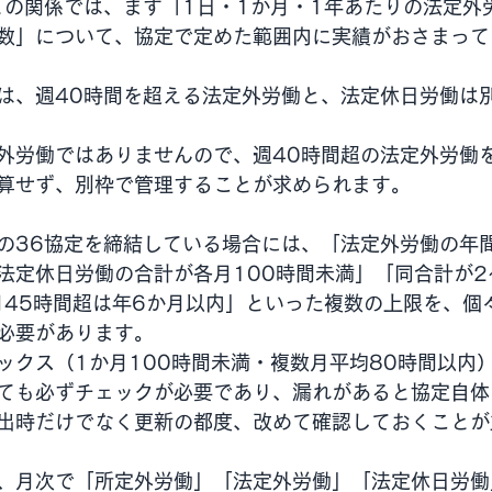
との関係では、まず「1日・1か月・1年あたりの法定外
数」について、協定で定めた範囲内に実績がおさまって
は、週40時間を超える法定外労働と、法定休日労働は
外労働ではありませんので、週40時間超の法定外労働
算せず、別枠で管理することが求められます。
の36協定を締結している場合には、「法定外労働の年間
法定休日労働の合計が各月100時間未満」「同合計が2
月45時間超は年6か月以内」といった複数の上限を、個
必要があります。
ックス（1か月100時間未満・複数月平均80時間以内
ても必ずチェックが必要であり、漏れがあると協定自体
出時だけでなく更新の都度、改めて確認しておくことが
、月次で「所定外労働」「法定外労働」「法定休日労働