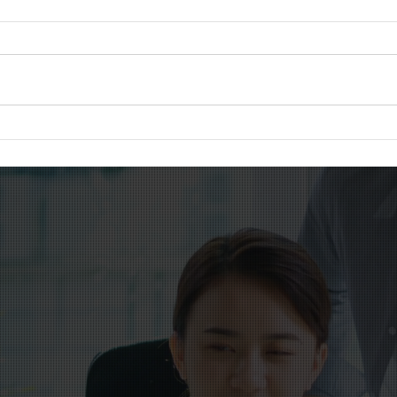
社会福祉施設の退職手当制度
在留
を見直しへ。持続可能な制度
を突
づくりが課題に
代へ