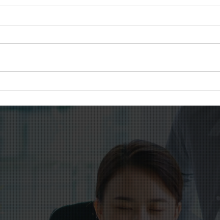
社会福祉施設の退職手当制度
在留
を見直しへ。持続可能な制度
を突
づくりが課題に
代へ